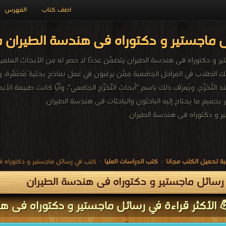
اضف كتاب
الفهرس
 ماجستير و دكتوراه فى هندسة الطيران م
و دكتوراه فى هندسة الطيران يتضمَّن عددًا لا حصر له من الأبحاث العلمية فى 
لك الطلاب في المراحل الجامعية ممَّن يرغبون في عمل نماذج بحثية ُمُصَغَّرة، و
د التَّخَرُّج، ويُعرَف ذلك باسم "أبحاث التَّخَرُّج الجامعي"، وأيًّا كانت طبيع
 بجميع ما يحتاج إليه الباحثون والباحثات فى هندسة الطيران.
 و دكتوراه فى هندسة الطيران
ة تحميل الكتب مجانا
>
كتب الدراسات العليا
>
كتب في رسائل ماجستير و دكتوراه ف
سائل ماجستير و دكتوراه فى هندسة الطيران
 الأكثر قراءة في رسائل ماجستير و دكتوراه فى هن