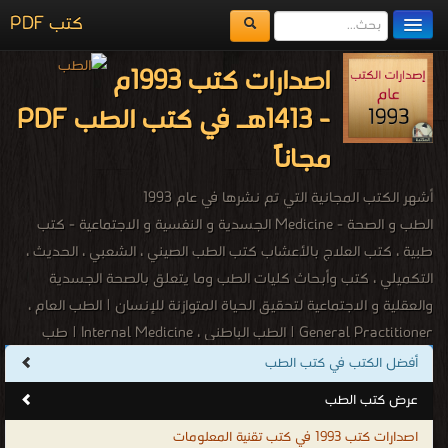
كتب PDF
مكتبة الكتب
اصدارات كتب 1993م
المكتبات
- 1413هـ في كتب الطب PDF
يُقرأ حالياً
مجاناً
الفهرس
أشهر الكتب المجانية التي تم نشرها في عام 1993
اضف كتاب
الطب و الصحة - Medicine الجسدية و النفسية و الاجتماعية - كتب
طبية ، كتب العلاج بالأعشاب كتب الطب الصيني ، الشعبي ، الحديث ،
التكميلي ، كتب وأبحاث كليات الطب وما يتعلق بالصحة الجسدية
والعقلية و الاجتماعية لتحقيق الحياة المتوازنة للإنسان | الطب العام ،
General Practitioner | الطب الباطني ، Internal Medicine | طب
الأسرة ، Family Medicine | طب النساء والتوليد ، Ob/Gyne | طب
أفضل الكتب في كتب الطب
الأطفال ، Pediatrics | طب الطوارئ ، Emergency Medicine | الجراحة
عرض كتب الطب
العامة ، General Surgery | أّذن وأنف و حنجرة ، ENT | المسالك البولية
اصدارات كتب 1993 في كتب تقنية المعلومات
، Urology الطب الطبيعي ، Physical Medicine | طب الأسنان ،