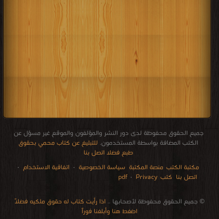
جميع الحقوق محفوظة لدى دور النشر والمؤلفون والموقع غير مسؤل عن
الكتب المضافة بواسطة المستخدمون.
للتبليغ عن كتاب محمي بحقوق
طبع فضلا اتصل بنا
مكتبة الكتب
منصة المكتبة
سياسة الخصوصية
·
اتفاقية الاستخدام
·
اتصل بنا
كتب pdf
Privacy
·
الإتصالات
edu i books
stock market
pdf file convertor
breast cancer books
Literature books online
for faster download bai du
free how to speak languages
restaurant food control delivery
Romania Norway Denmark Ethiopia Sweden
courses in dubai universities colleges abu dhabi
audio books downloads Target amazon Google books
© جميع الحقوق محفوظة لأصحابها ..
اذا رأيت كتاب له حقوق ملكيه فضلاً
اضغط هنا وأبلغنا فوراً