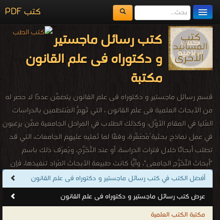
كتب PDF
مكتبة الكتب
كتب رسائل ماجستير
المكتبات
و دكتوراه فى علم القانون
يُقرأ حالياً
مكتبة
الفهرس
قسم رسائل ماجستير و دكتوراه فى علم القانون يتضمَّن عددًا لا حصر له
اضف كتاب
من الأبحاث العلمية فى علم القانون ، التي تُهِمُّ المُنتظمين بالدراسات
العُليا في المقام الأوَّل، وكذلك الطلاب في المراحل الجامعية ممَّن يرغبون
في عمل نماذج بحثية ُمُصَغَّرة، وفقًا لما تُمليه عليهم الجامعات، التي قد
تطلب أبحاثًا خلال فترات الدراسة، أو عند التَّخَرُّج، ويُعرَف ذلك باسم
"أبحاث التَّخَرُّج الجامعي"، وأيًّا كانت طبيعة الأبحاث المُراد تنفيذها، فإن
قسم رسائل ماجستير و دكتوراه فى علم القانون زاخر بجميع ما يحتاج
أفضل الكتب في كتب رسائل ماجستير و دكتوراه فى علم القانون
إليه الباحثون والباحثات فى علم القانون.
عرض كتب رسائل ماجستير و دكتوراه فى علم القانون
كتب رسائل ماجستير و دكتوراه فى علم القانون
مكتبة الكتب العلمية
.