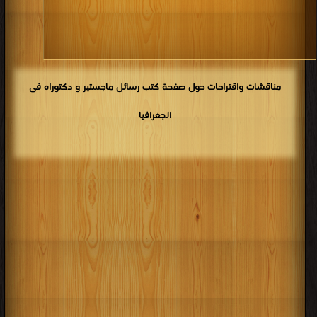
كتب 1906
كتب 1905
كتب 1904
كتب 1903
كتب 1902
كتب 1901
كتب 1900
مناقشات واقتراحات حول صفحة كتب رسائل ماجستير و دكتوراه فى
الجغرافيا