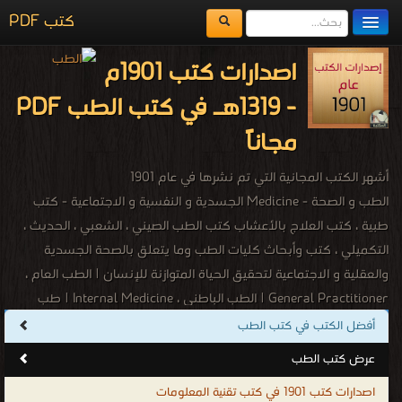
كتب PDF
مكتبة الكتب
اصدارات كتب 1901م
المكتبات
- 1319هـ في كتب الطب PDF
يُقرأ حالياً
مجاناً
الفهرس
أشهر الكتب المجانية التي تم نشرها في عام 1901
اضف كتاب
الطب و الصحة - Medicine الجسدية و النفسية و الاجتماعية - كتب
طبية ، كتب العلاج بالأعشاب كتب الطب الصيني ، الشعبي ، الحديث ،
التكميلي ، كتب وأبحاث كليات الطب وما يتعلق بالصحة الجسدية
والعقلية و الاجتماعية لتحقيق الحياة المتوازنة للإنسان | الطب العام ،
General Practitioner | الطب الباطني ، Internal Medicine | طب
الأسرة ، Family Medicine | طب النساء والتوليد ، Ob/Gyne | طب
أفضل الكتب في كتب الطب
الأطفال ، Pediatrics | طب الطوارئ ، Emergency Medicine | الجراحة
عرض كتب الطب
العامة ، General Surgery | أّذن وأنف و حنجرة ، ENT | المسالك البولية
اصدارات كتب 1901 في كتب تقنية المعلومات
، Urology الطب الطبيعي ، Physical Medicine | طب الأسنان ،