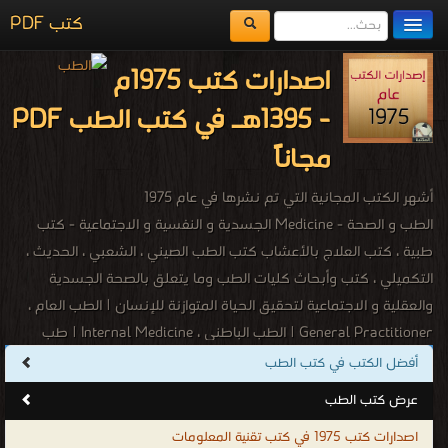
كتب PDF
مكتبة الكتب
اصدارات كتب 1975م
المكتبات
- 1395هـ في كتب الطب PDF
يُقرأ حالياً
مجاناً
الفهرس
أشهر الكتب المجانية التي تم نشرها في عام 1975
اضف كتاب
الطب و الصحة - Medicine الجسدية و النفسية و الاجتماعية - كتب
طبية ، كتب العلاج بالأعشاب كتب الطب الصيني ، الشعبي ، الحديث ،
التكميلي ، كتب وأبحاث كليات الطب وما يتعلق بالصحة الجسدية
والعقلية و الاجتماعية لتحقيق الحياة المتوازنة للإنسان | الطب العام ،
General Practitioner | الطب الباطني ، Internal Medicine | طب
الأسرة ، Family Medicine | طب النساء والتوليد ، Ob/Gyne | طب
أفضل الكتب في كتب الطب
الأطفال ، Pediatrics | طب الطوارئ ، Emergency Medicine | الجراحة
عرض كتب الطب
العامة ، General Surgery | أّذن وأنف و حنجرة ، ENT | المسالك البولية
اصدارات كتب 1975 في كتب تقنية المعلومات
، Urology الطب الطبيعي ، Physical Medicine | طب الأسنان ،