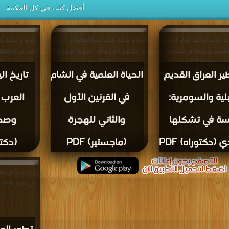
أفضل كتب في كل المكتبة
يل كتاب أساطير العراق القديم
قراءة و تحميل كتاب الحياة العلمية في الشام
قراءة و تحميل كت
والسومرية: دراسة في تشكلها
في القرنين الأول والثاني للهجرة (ماجستير)
العرب في الجاهلية
(دكتوراه) PDF مجانا
PDF مجانا
PDF
ر العراق القديم
الحياة العلمية في الشام
تاريخ ال
بلية والسومرية:
في القرنين الأول
العرب 
سة في تشكلها
والثاني للهجرة
وصدر
 (دكتوراه) PDF
(ماجستير) PDF
(دكتور
قراءة و تحميل كت