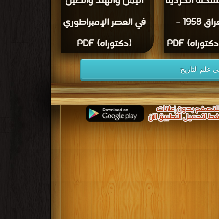
شكلة الكردية
اليمن والهند والصين
في العراق 1958 –
في العصر الإمبراطوري
(دكتوراه) PDF
 علم التاريخ