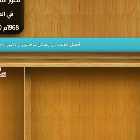
تطور الم
1968م (دكتوراه) PDF
أفضل الكتب في رسائل ماجستير و دكتوراه فى