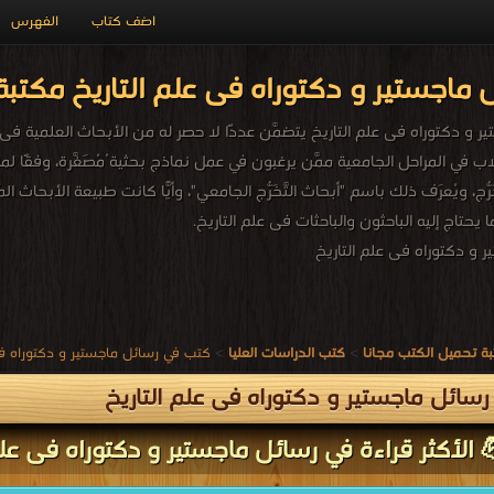
اضف كتاب
الفهرس
ماجستير و دكتوراه فى علم التاريخ مكتبة
 دكتوراه فى علم التاريخ يتضمَّن عددًا لا حصر له من الأبحاث العلمية فى علم ا
اب في المراحل الجامعية ممَّن يرغبون في عمل نماذج بحثية ُمُصَغَّرة، وفقًا لم
َخَرُّج، ويُعرَف ذلك باسم "أبحاث التَّخَرُّج الجامعي"، وأيًّا كانت طبيعة الأبح
ا يحتاج إليه الباحثون والباحثات فى علم التاريخ.
و دكتوراه فى علم التاريخ
ة تحميل الكتب مجانا
>
كتب الدراسات العليا
>
كتب في رسائل ماجستير و دكتوراه فى
سائل ماجستير و دكتوراه فى علم التاريخ
 الأكثر قراءة في رسائل ماجستير و دكتوراه فى علم 