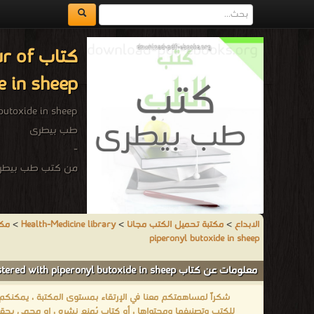
كتاب 
e in sheep
طب بيطرى
-
من كتب طب بيطرى
الابداع
>
مكتبة تحميل الكتب مجانا
>
Health-Medicine library
>
مكت
piperonyl butoxide in sheep
معلومات عن كتاب Plasma achiral and chiral pharmacokinetic behaviour of intravenous oxfendazole co-administered with piperonyl butoxide in sheep:
شكراً لمساهمتكم معنا في الإرتقاء بمستوى المكتبة ، يمكنكم اا
للكتب وتصنيفها ومحتواها ، أو كتاب يُمنع نشره ، او محمي بحقو