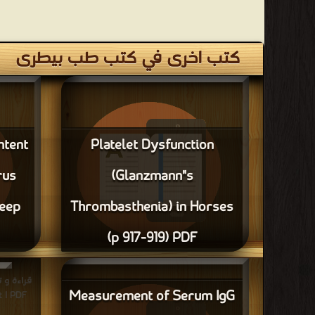
كتب اخرى في كتب طب بيطرى
ntent
Platelet Dysfunction
rus
(Glanzmann"s
heep
Thrombasthenia) in Horses
(p 917-919) PDF
قراءة و تحميل كتاب Platelet Dysfunction
ability in
(Glanzmann"s Thrombasthenia) in Horses (p
Measurement of Serum IgG
917-919) PDF مجانا
rt I PDF