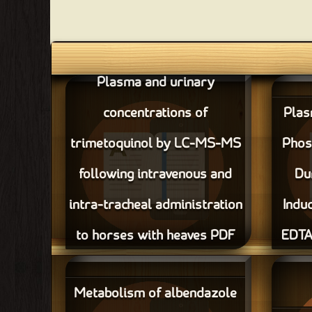
Plasma and urinary
concentrations of
Plas
trimetoquinol by LC-MS-MS
Phos
following intravenous and
Du
intra-tracheal administration
Indu
to horses with heaves PDF
EDTA
Plasma Calcium, 
قراءة و تحميل كتاب Plasma and urinary
concentrations of trimetoquinol by LC-MS-
Pho
Metabolism of albendazole
MS following intravenous and intra-tracheal
Hypocal
administration to horses with heaves PDF