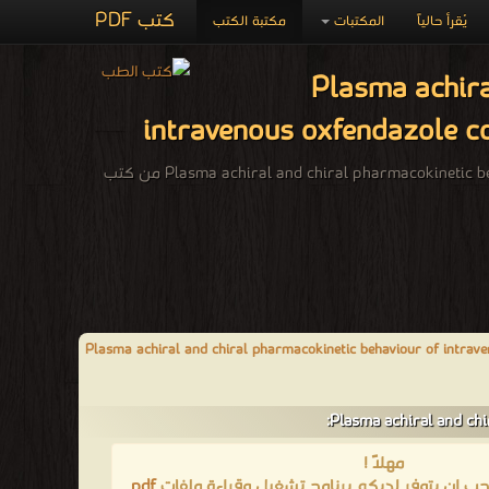
كتب PDF
يُقرأ حالياً
المكتبات
مكتبة الكتب
Plasma achiral
intravenous oxfendazole co
Plasma achiral and chiral pharmacokinetic behaviour of intravenous oxfendazole coadministered with piperonyl butoxide in sheep من كتب
Plasma achiral and chiral pharmacokinetic behaviour of intraveno
مهلاً !
يجب ان يتوفر لديكم برنامج تشغيل وقراءة ملفات
pdf