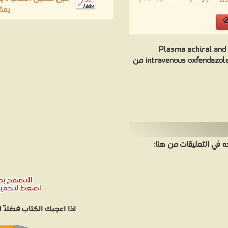
يمك
Plasma achiral and 
intravenous oxfendazole coadministered with piperonyl butoxide in sheep من
في التعليقات من هنا:
اذا اعجبك الكتاب فضلاً