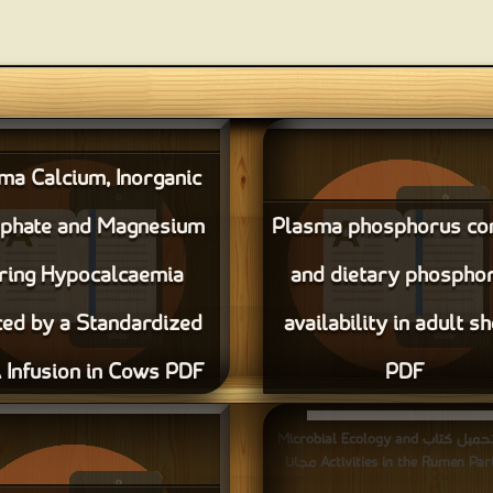
ma Calcium, Inorganic
phate and Magnesium
Plasma phosphorus co
ring Hypocalcaemia
and dietary phospho
ced by a Standardized
availability in adult s
 Infusion in Cows PDF
PDF
قراءة و تحميل كتاب Plasma phosphorus
قراءة و تحميل كتاب Inorganic
sphate and Magnesium During
content and dietary phosphorus avail
قراءة و تحميل كتاب Microbial Ecology and
adult sheep PDF مجانا
caemia Induced by a Standardized
Activities in the Rumen Pa مجانا
EDTA Infusion in Cows PDF مجانا