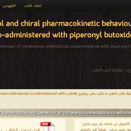
اضف كتاب
الفهرس
 and chiral pharmacokinetic behaviour of
-administered with piperonyl butoxid
 - مكتبة كتب الطب.
بة كتب الطب
>
كتب طب بيطرى
>
كتاب us oxfendazole co-administered with
لتبليغ عن اخطاء او سوء اختيار
قبل تحميل الكتاب .. 
ق طبع ونشر ، فضلاً قم بالتبليغ