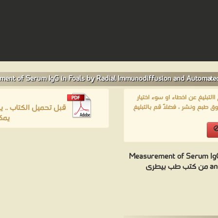
لتبليغ عن اخطاء او سوء اختيار
قبل تحميل الكتاب .. 
ق طبع ونشر ، فضلاً قم بالتبليغ
يمك
Measurement of Serum IgG 
طرى