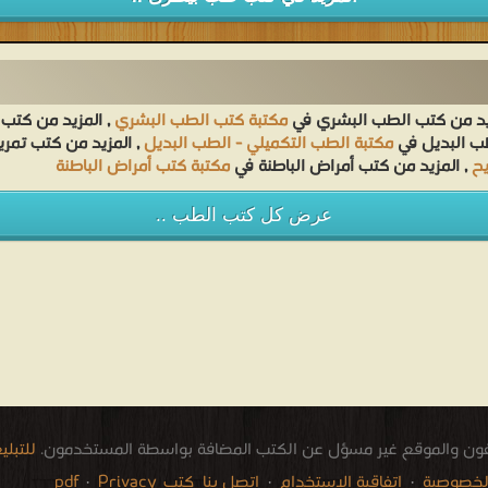
ing intravenous and intramuscular
administration PDF مجانا
يد من كتب الطب البشري في
مكتبة كتب الطب البشري
, المزيد من كتب
طب البديل في
مكتبة الطب التكميلي - الطب البديل
, المزيد من كتب تم
يح
, المزيد من كتب أمراض الباطنة في
مكتبة كتب أمراض الباطنة
عرض كل كتب الطب ..
فون والموقع غير مسؤل عن الكتب المضافة بواسطة المستخدمون.
للتبل
لخصوصية
·
اتفاقية الاستخدام
·
اتصل بنا
كتب pdf
Privacy
·