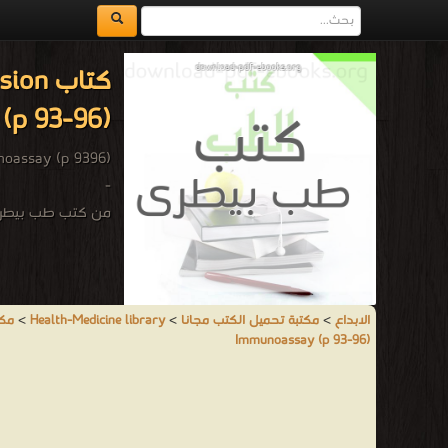
كتاب 
(p 93-96)
Immunoassay (p 9396
-
من كتب طب بيطرى
الابداع
>
مكتبة تحميل الكتب مجانا
>
Health-Medicine library
>
مكت
Immunoassay (p 93-96)