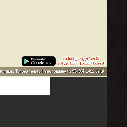
قراءة كتاب Measurement of Serum IgG in Foals by Radial Immunodiffusion and Automated Turbidimetric Immunoassay (p 93-96) أونلاين