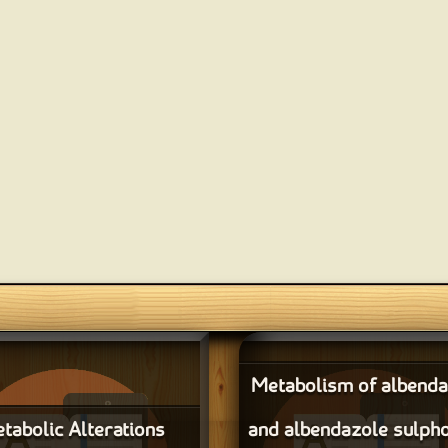
Metabolism of albenda
tabolic Alterations
and albendazole sulph