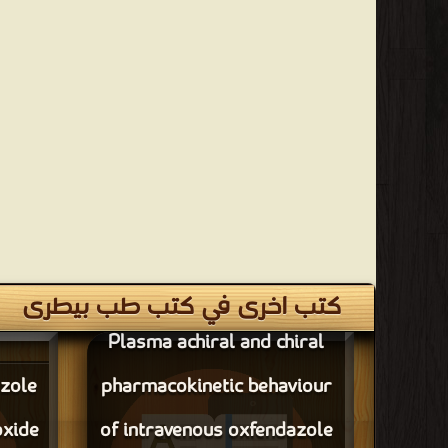
كتب اخرى في كتب طب بيطرى
Plasma achiral and chiral
zole
pharmacokinetic behaviour
oxide
of intravenous oxfendazole