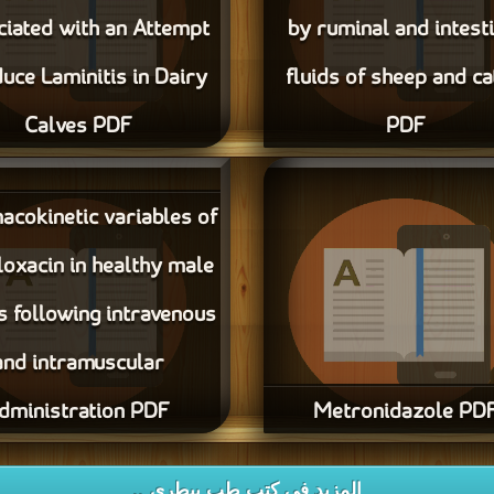
iated with an Attempt
by ruminal and intest
duce Laminitis in Dairy
fluids of sheep and ca
Calves PDF
PDF
قراءة و تحميل كتاب Metabolism of
قراءة و تحميل كتاب erations
iated with an Attempt to Induce
albendazole and albendazole sulp
cokinetic variables of
ruminal and intestinal fluids of s
Laminitis in Dairy Calves PDF مجانا
cattle PDF مجانا
loxacin in healthy male
s following intravenous
and intramuscular
dministration PDF
Metronidazole PD
Metronidazole PD مجانا
قراءة و تحميل كتاب variables
ifloxacin in healthy male camels
المزيد في كتب طب بيطرى ..