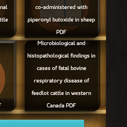
inal
co-administered with
ttle
piperonyl butoxide in sheep
PDF
Microbiological and
قراءة و تحميل كتاب Plasma achiral and chiral
hoxide by
pharmacokinetic behaviour of intravenous
قراءة و تحميل كتاب Microbiological and
histopathological findings in
heep and
oxfendazole co-administered with piperonyl
histopathological findings in cases of fatal
butoxide in sheep PDF مجانا
bovine respiratory disease of feedlot cattle in
cases of fatal bovine
western Canada PDF مجانا
respiratory disease of
feedlot cattle in western
F
Canada PDF
قراءة و تحميل كتاب F