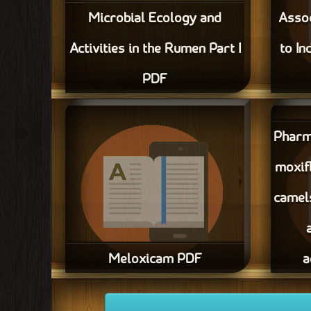
Microbial Ecology and
Assoc
Activities in the Rumen Part I
to In
PDF
Metabolic Alt
Assoc
Pharma
moxif
camel
Meloxicam PDF
a
Pharmacokinetic 
قراءة و تحميل كتاب Meloxicam PDF مجانا
of mox