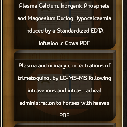
Plasma Calcium, Inorganic Phosphate
and Magnesium During Hypocalcaemia
Induced by a Standardized EDTA
Infusion in Cows PDF
قراءة و تحميل كتاب Plasma Calcium, Inorganic Phosphate and
Magnesium During Hypocalcaemia Induced by a Standardized
Plasma and urinary concentrations of
EDTA Infusion in Cows PDF مجانا
trimetoquinol by LC-MS-MS following
intravenous and intra-tracheal
administration to horses with heaves
PDF
قراءة و تحميل كتاب Plasma and urinary concentrations of