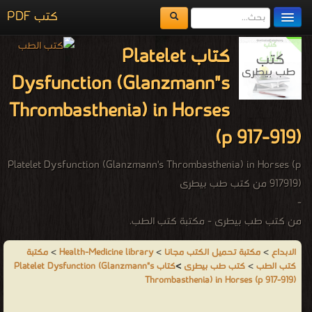
كتب PDF
مكتبة الكتب
كتاب Platelet
المكتبات
Dysfunction (Glanzmann"s
يُقرأ حالياً
Thrombasthenia) in Horses
الفهرس
(p 917-919)
اضف كتاب
Platelet Dysfunction (Glanzmann's Thrombasthenia) in Horses (p
917919) من كتب طب بيطرى
-
من كتب طب بيطرى - مكتبة كتب الطب.
الابداع
>
مكتبة تحميل الكتب مجانا
>
Health-Medicine library
>
مكتبة
كتب الطب
>
كتب طب بيطرى
>
كتاب Platelet Dysfunction (Glanzmann"s
Thrombasthenia) in Horses (p 917-919)