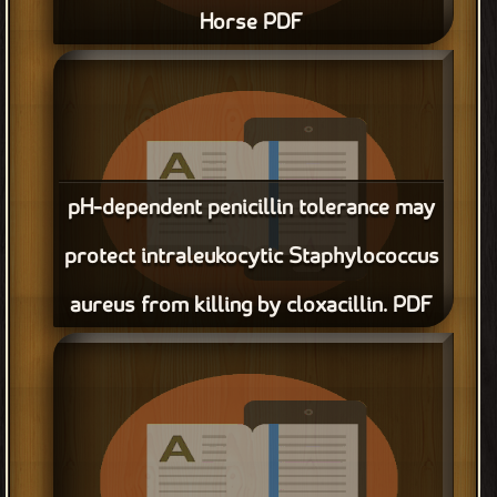
Horse PDF
قراءة و تحميل كتاب Pharmacology of Visceral Analgesics and
Gut Motility Modifying Drugs in the Horse PDF مجانا
pH-dependent penicillin tolerance may
protect intraleukocytic Staphylococcus
aureus from killing by cloxacillin. PDF
قراءة و تحميل كتاب pH-dependent penicillin tolerance may
protect intraleukocytic Staphylococcus aureus from killing by
cloxacillin. PDF مجانا