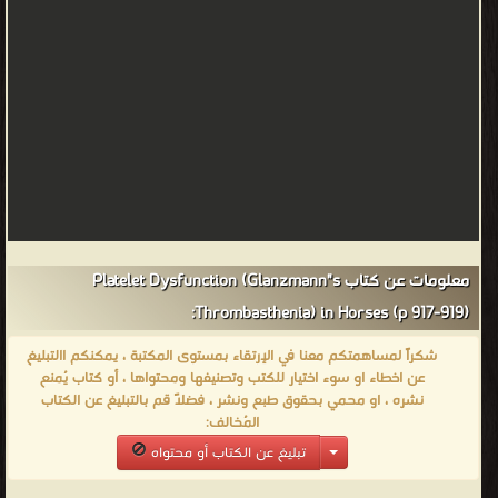
معلومات عن كتاب Platelet Dysfunction (Glanzmann"s
Thrombasthenia) in Horses (p 917-919):
شكراً لمساهمتكم معنا في الإرتقاء بمستوى المكتبة ، يمكنكم االتبليغ
عن اخطاء او سوء اختيار للكتب وتصنيفها ومحتواها ، أو كتاب يُمنع
نشره ، او محمي بحقوق طبع ونشر ، فضلاً قم بالتبليغ عن الكتاب
المُخالف:
تبليغ عن الكتاب أو محتواه