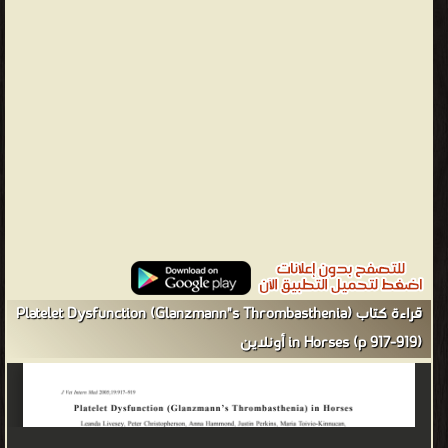
قراءة كتاب Platelet Dysfunction (Glanzmann"s Thrombasthenia)
in Horses (p 917-919) أونلاين