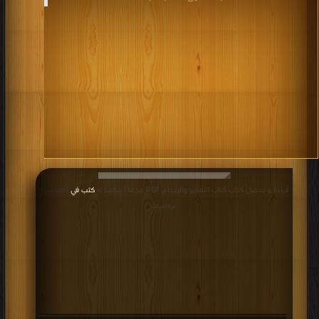
قراءة و تحميل كتاب كتاب التفكير والإبداع PDF مجانا | مكتبة >
كتب في
| التحميل :
مرة/مرات