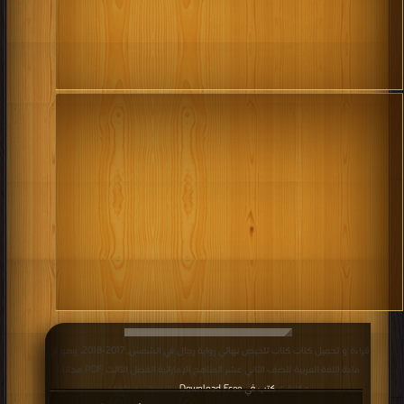
قراءة و تحميل كتاب كتاب تلخيص نهائي رواية رجال في الشمس, 2017-2018، وهو في
مادة اللغة العربية للصف الثاني عشر المناهج الإماراتية الفصل الثالث PDF مجانا |
مكتبة >
كتب في Download Free
| التحميل : مرة/مرات