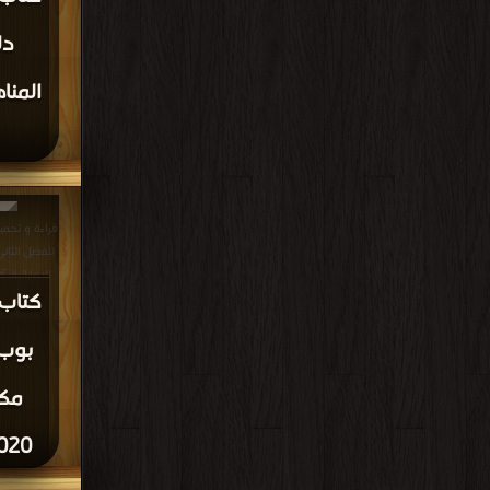
المنا
قراءة و تحمي
الإماراتية PDF مجانا | مكتبة >
كتاب 
بوب 
2020 المناهج الإما