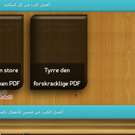
أفضل كتب في كل المكتبة
قراءة و تحميل كتاب Tyrre den
forskracklige PDF مجانا
slasken PDF
n store
Tyrre den
ken PDF
forskracklige PDF
أفضل الكتب في قصص للأطفال بالس