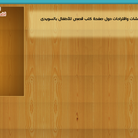
شات واقتراحات حول صفحة كتب قصص للأطفال بالسويدى