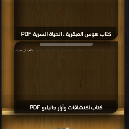
كتاب هوس العبقرية ، الحياة السرية PDF
قراءة و تحميل كتاب كتاب اكتشافات وآرار جاليليو PDF مجانا | مكتبة >
كتب في موقع
| التحميل : مرة/مرات
كتاب اكتشافات وآرار جاليليو PDF
قراءة و تحميل كتاب كتاب ريتشارد فاينمان ـ حياته العلمية PDF مجانا | مكتبة >
كتب
في تنزيل مباشر
| التحميل : مرة/مرات