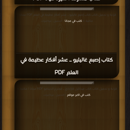
قراءة و تحميل كتاب كتاب إصبع غاليليو ـ عشر أفكار عظيمة في العلم PDF مجانا |
مكتبة >
كتب في مجانا
| التحميل : مرة/مرات
كتاب إصبع غاليليو ـ عشر أفكار عظيمة في
العلم PDF
قراءة و تحميل كتاب كتاب ميخائيل فاراداي ـ مخترع الدينامو PDF مجانا | مكتبة >
كتب في اكبر موقع
| التحميل : مرة/مرات