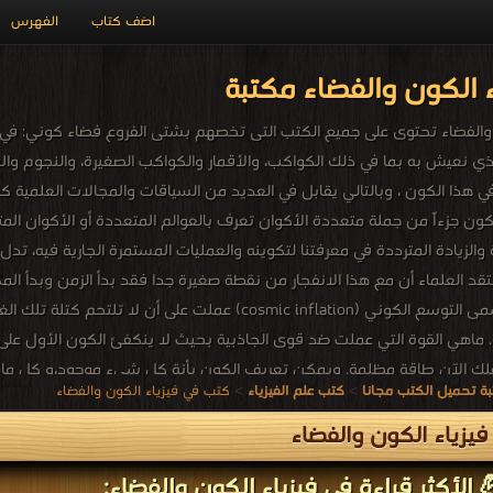
اضف كتاب
الفهرس
 الكون والفضاء مكتبة
ذي نعيش به بما في ذلك الكواكب، والأقمار والكواكب الصغيرة، والنجوم وا
ي هذا الكون ، وبالتالي يقابل في العديد من السياقات والمجالات العلمية ك
والزيادة المترددة في معرفتنا لتكوينه والعمليات المستمرة الجارية فيه، ت
 ويعتقد العلماء أن مع هذا الانفجار من نقطة صغيرة جدا فقد بدأ الزمن وبدأ الم
قد تبعته مرحلة تسمى التوسع الكوني (cosmic inflation) ع
ماهي القوة التي عملت ضد قوى الجاذبية بحيث لا ينكفئ الكون الأول على نف
 الفلك الآن طاقة مظلمة. ويمكن تعريف الكون بأنة كل شيء موجود،و كل 
ة تحميل الكتب مجانا
>
كتب علم الفيزياء
>
كتب في فيزياء الكون والفضاء
إشعاع الكهرومغناطيسي والمادة)، والقوانين الفيزيائية التي تتعلق بها. ال
يزياء الكون والفضاء
 الأكثر قراءة في فيزياء الكون والفضاء: