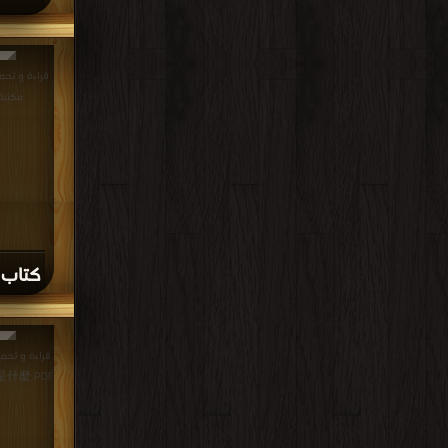
مكتبة
كتاب ine Weltansicht PDF
命是什麼 PDF مجانا | مك