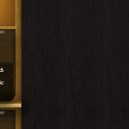
 Knowledge PDF
ic
مكتبة >