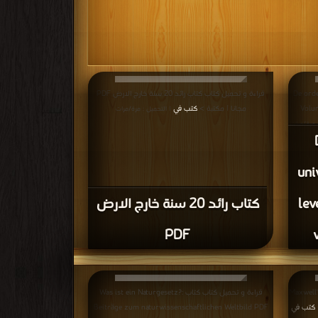
De orde van -
قراءة و تحميل كتاب كتاب رائد 20 سنة خارج الارض PDF
Volum
مجانا | مكتبة >
كتب في
| التحميل : مرة/مرات
 مرة/مرات
uni
lev
كتاب رائد 20 سنة خارج الارض
PDF
Maxwell's and D
قراءة و تحميل كتاب كتاب Was ist ein Naturgesetz?:
كتب في
Beiträge zum naturwissenschaftlichen Weltbild PDF