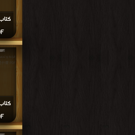
F
命是什麼 PDF مجانا | م
F