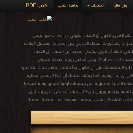
كتب PDF
يُقرأ حالياً
المكتبات
مكتبة الكتب
مكتبة كتب الكون والفضاء تحتوى على جميع الكتب التى تخصهم بشتى الفروع فضاء كوني: في علم الكون، الكون أو الفضاء الكوني Universe هو مجمل
لمجرات ومحتويات الفضاء الخارجي بين المجرات، ومجمل الطاقة
لمتي: فضاء أو كون. يفترض العديد من العلماء أن الفضاء
الكوني يمكن أن يكون جزءاً من جملة متعددة الأكوان تعرف بالعوالم المتعددة أو الأكوان المتعددة (Multiverse) وعلى أساس رؤيانا ورصدنا للأجرام
دل تلك المشاهدات على أن الكون بدأ بانفجار عظيم حدث منذ نحو
كان أي بدأ الوجود. كما يعتقد العلماء أن هذا الإنفجار العظيم
ملت على أن لا تلتحم كتلة تلك الغمامة الأولية المحتوية على جسيمات أولية نعرفها ومالا نعرفها
سه ويتدمر ويزول ثانيا؟ لا يعرف أحد حتى الآن، ولا تزال
ما كان قائما، وكل شيء سيكون موجودا. ومن منطلق فهمنا
كون يشمل كل الحياة، كل التاريخ، وبعض الفلاسفة والعلماء