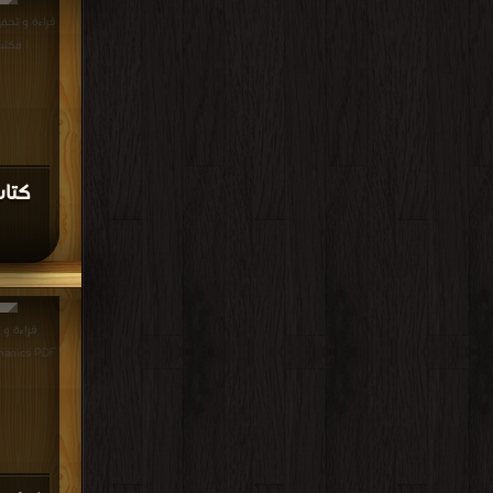
| مكتب
Mechanics PDF مجانا |