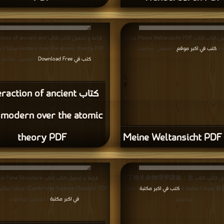
قراءة و تحميل كتاب كتاب Meine Weltansicht PDF مجانا |
قراءة و تحميل كتاب كتاب  of ancient and
 >
كتب في اكبر موقع
modern over the atomic theory PDF مجانا | مكتبة >
| التحميل : مرة/مرات
كتب في Download Free
| التحميل : مرة/مرا
كتاب raction of ancient
 modern over the atomic
Me
theory PDF
قراءة و تحميل كتاب كتاب 薛丁格生命物理學講義：生
قراءة و تحميل كتاب كتاب me Structure
تبة >
كتب في اكبر مكتبة
(Cambridge Science Classics) PDF مجانا | مكتبة >
| التحميل
في اكبر مكتبة
| التحميل : مرة/مرات
: مرة/مرات