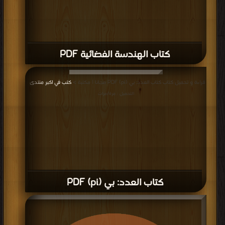
كتاب الهندسة الفضائية PDF
قراءة و تحميل كتاب كتاب العدد: بي (pi) PDF مجانا | مكتبة >
كتب في اكبر منتدى
|
التحميل : مرة/مرات
كتاب العدد: بي (pi) PDF