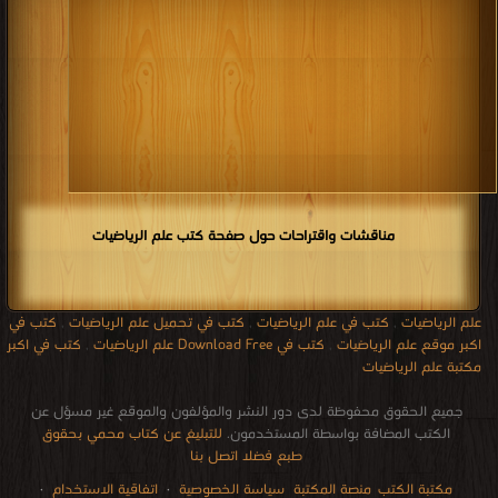
مناقشات واقتراحات حول صفحة كتب علم الرياضيات
علم الرياضيات
,
كتب في علم الرياضيات
,
كتب في تحميل علم الرياضيات
,
كتب في
اكبر موقع علم الرياضيات
,
كتب في Download Free علم الرياضيات
,
كتب في اكبر
مكتبة علم الرياضيات
جميع الحقوق محفوظة لدى دور النشر والمؤلفون والموقع غير مسؤل عن
الكتب المضافة بواسطة المستخدمون.
للتبليغ عن كتاب محمي بحقوق
طبع فضلا اتصل بنا
مكتبة الكتب
منصة المكتبة
سياسة الخصوصية
·
اتفاقية الاستخدام
·