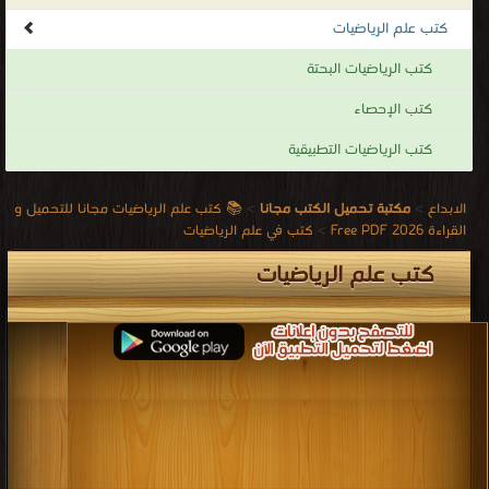
كتب
كتب علم الرياضيات
رياضيات
وفروعها
كتب الرياضيات البحتة
مثل
كتب الإحصاء
الجبر
كتب الرياضيات التطبيقية
والهندسة
وحساب
الابداع
>
مكتبة تحميل الكتب مجانا
>
📚 كتب علم الرياضيات مجانا للتحميل و
المثلثات
القراءة 2026 Free PDF
>
كتب في علم الرياضيات
وكتب
كتب علم الرياضيات
فى
الإحصاء
وايضاً
مجموعة كتب في الرياضيات تصلح للمدرسة والجامعة والثقافة العامة
وهذه الكتب تعدك جيدا في الرياضيات وتنمي قدراتك الحسابية
كتب علم الرياضيات مجانا
.