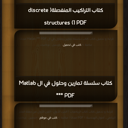
كتاب التراكيب المنفصلة( discrete
structures (1 PDF
قراءة و تحميل كتاب كتاب سلسلة تمارين وحلول في ال Matlab *** PDF مجانا |
مكتبة >
كتب في تحميل
| التحميل : مرة/مرات
كتاب سلسلة تمارين وحلول في ال Matlab
*** PDF
قراءة و تحميل كتاب كتاب الرياضيات ( الجزء الأول - الفن الأول من جملة العلم
الرياضي ، أصول الهندسة ) PDF مجانا | مكتبة >
كتب في موقع
| التحميل : مرة/مرات