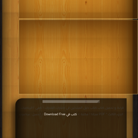
قراءة و تحميل كتاب كتاب دليل المبتدئين في اختبارات القدرات ( كمي ) الرياضيات "
الجزء الثالث " PDF مجانا | مكتبة >
كتب في Download Free
| التحميل : مرة/مرات