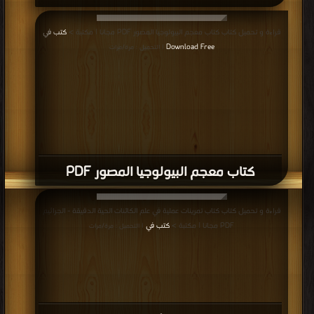
كتاب علم الأحياء و الإيديولوجية و الطبيعة
البشرية (ستيفن روز ) PDF
قراءة و تحميل كتاب كتاب الاستنساخ والكائنات المعدلة وراثيا PDF مجانا | مكتبة >
كتب في اكبر منتدى
| التحميل : مرة/مرات
كتاب الاستنساخ والكائنات المعدلة وراثيا
PDF
قراءة و تحميل كتاب كتاب AEROBIOLOGY contentes - محتوى علم الأحياء PDF
مجانا | مكتبة >
كتب في موقع
| التحميل : مرة/مرات