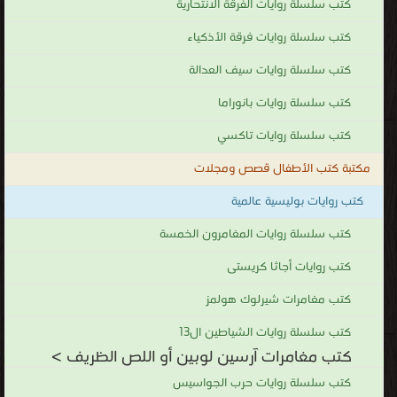
كتب سلسلة روايات الفرقة الانتحارية
ثم
كتب سلسلة روايات فرقة الأذكياء
بعد
ذلك
كتب سلسلة روايات سيف العدالة
دار
كتب سلسلة روايات بانوراما
ميوزك
التي
كتب سلسلة روايات تاكسي
تصدرها
مكتبة كتب الأطفال قصص ومجلات
حاليًا
كتب روايات بوليسية عالمية
وتوزع في معظم الدول العربية. وقد عرفت شخصية لوبين في العالم
العربي، حيث نشرت أعماله في مجموعة سلسلات خاصة لأكثر من مرة في
كتب سلسلة روايات المغامرون الخمسة
أكثر من بلد، وعلي سبيل المثال فإنه في عام 1964م نشرت سلسلة
كتب روايات أجاثا كريستى
روائية أسبوعية لهذه الاعمال ظلت تصدر لثلاث سنوات متتالية، حتى
كتب مغامرات شيرلوك هولمز
انتهت، وبعدها نشرت قصص على شكل كتيبات قصصية وهي باقية إلى
يومنا هذا.. نشرت أولى القصص وكانت بعنوان "اعتقال أرسين لوبين" في
كتب سلسلة روايات الشياطين ال13
15 تموز (يوليو) 1905. يتميز أرسين لوبين بالنبل والشرف والشهامة فهو
كتب مغامرات آرسين لوبين أو اللص الظريف >
لا يهدف من وراء مغامراته إلى الثراء أو كسب المال والانتقام من
كتب سلسلة روايات حرب الجواسيس