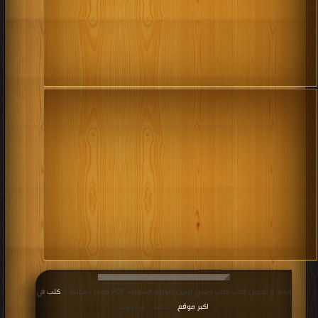
قراءة و تحميل كتاب كتاب ارسين لوبين اللؤلؤة السوداء PDF مجانا | مكتبة >
كتب في
اكبر موقع
| التحميل : مرة/مرات