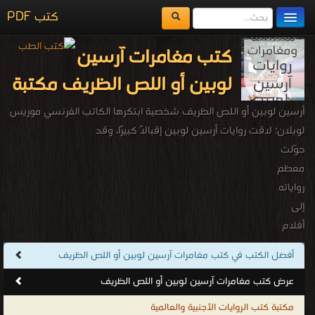
كتب PDF
مكتبة الكتب
كتب مغامرات آرسين
المكتبات
لوبين أو اللص الظريف مكتبة
يُقرأ حالياً
أرسين لوبين أو اللص الظريف شخصية ابتكرها الكاتب الفرنسي موريس
الفهرس
لوبلان؛ لاقت روايات أرسين لوبين إقبالاً كبيرًا، وقد
حوّلت
اضف كتاب
معظم
رواياته
إلى
أفلام
سينمائية
أفضل الكتب في كتب مغامرات آرسين لوبين أو اللص الظريف
ومسلسلات
عرض كتب مغامرات آرسين لوبين أو اللص الظريف
كرتونية
للأطفال
مكتبة كتب الروايات الأجنبية والعالمية