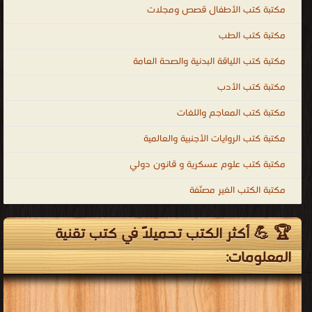
كتب الوسائط المتعددة
قراءة و تحميل كتب في كتب الطاقة مجانا
[ 48 كتاب/كتب ]