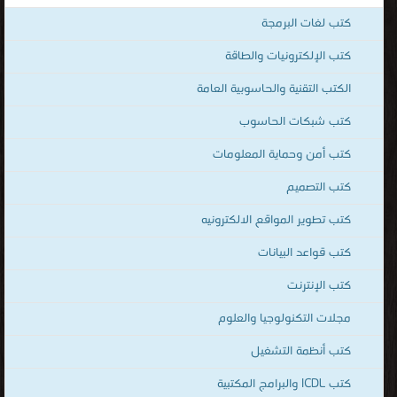
كتب الإلكترونيات
قراءة و تحميل كتب في كتب الذكاء الاصطناعي مجانا
[ 135 كتاب/كتب ]