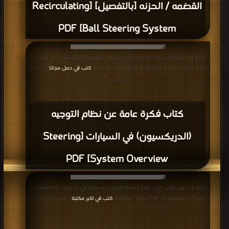
القضمه / الحزنه [بالتفصيل] [Recirculating
Ball Steering System] PDF
قراءة و تحميل كتاب كتاب فكرة عامة عن نظام التوجيه (الدريكسيون) في السيارات
[Steering System Overview] PDF مجانا | مكتبة >
كتب في حمل مجانا
| التحميل :
مرة/مرات
كتاب فكرة عامة عن نظام التوجيه
(الدريكسيون) في السيارات [Steering
System Overview] PDF
قراءة و تحميل كتاب كتاب انواع انظمة التعليق المستقله في السيارات [Independent
Suspension Types] PDF مجانا | مكتبة >
كتب في اكبر مكتبة
| التحميل : مرة/مرات