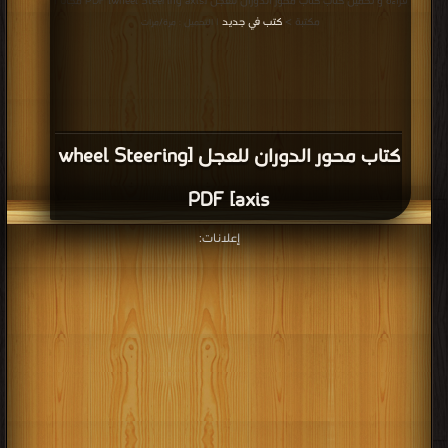
قراءة و تحميل كتاب كتاب محور الدوران للعجل [wheel Steering axis] PDF مجانا |
مكتبة >
كتب في جديد
| التحميل : مرة/مرات
كتاب محور الدوران للعجل [wheel Steering
axis] PDF
إعلانات: