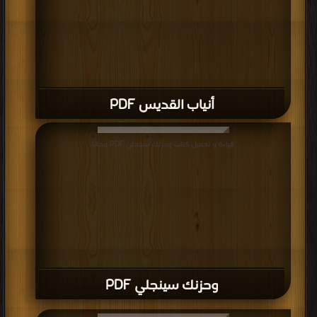
أنياب القديس PDF
قراءة و تحميل كتاب وحزنك سينجلي PDF مجانا
وحزنك سينجلي PDF