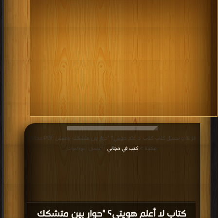
قراءة و تحميل كتاب كتاب لا أعلم هويتي؟ "حوار بين متشكك ومتيقن PDF مجانا |
مكتبة >
كتب في مجاني
| التحميل : مرة/مرات
كتاب لا أعلم هويتي؟ "حوار بين متشكك