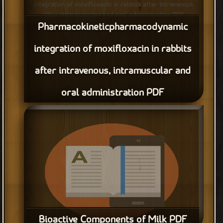
integration of moxifloxacin in rabbits after intravenous,
intramuscular and oral administration PDF مجانا
Pharmacokineticpharmacodynamic
integration of moxifloxacin in rabbits
after intravenous, intramuscular and
oral administration PDF
Bioactive Components of Milk PDF