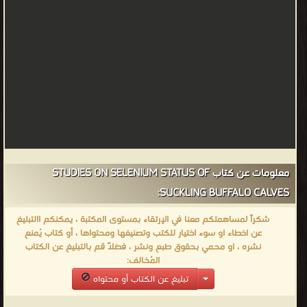
معلومات عن كتاب STUDIES ON SELENIUM STATUS OF
SUCKLING BUFFALO CALVES:
شكراً لمساهمتكم معنا في الإرتقاء بمستوى المكتبة ، يمكنكم االتبليغ
عن اخطاء او سوء اختيار للكتب وتصنيفها ومحتواها ، أو كتاب يُمنع
نشره ، او محمي بحقوق طبع ونشر ، فضلاً قم بالتبليغ عن الكتاب
المُخالف:
تبليغ عن الكتاب أو محتواه