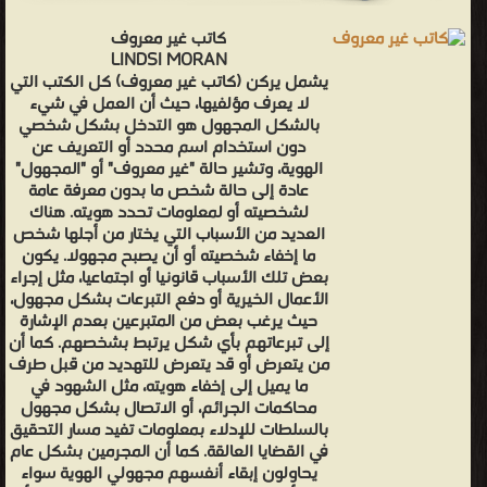
كاتب غير معروف
LINDSI MORAN
يشمل يركن (كاتب غير معروف) كل الكتب التي
لا يعرف مؤلفيها، حيث أن العمل في شيء
بالشكل المجهول هو التدخل بشكل شخصي
دون استخدام اسم محدد أو التعريف عن
الهوية، وتشير حالة "غير معروف" أو "المجهول"
عادة إلى حالة شخص ما بدون معرفة عامة
لشخصيته أو لمعلومات تحدد هويته. هناك
العديد من الأسباب التي يختار من أجلها شخص
ما إخفاء شخصيته أو أن يصبح مجهولا. يكون
بعض تلك الأسباب قانونيا أو اجتماعيا، مثل إجراء
الأعمال الخيرية أو دفع التبرعات بشكل مجهول،
حيث يرغب بعض من المتبرعين بعدم الإشارة
إلى تبرعاتهم بأي شكل يرتبط بشخصهم. كما أن
من يتعرض أو قد يتعرض للتهديد من قبل طرف
ما يميل إلى إخفاء هويته، مثل الشهود في
محاكمات الجرائم، أو الاتصال بشكل مجهول
بالسلطات للإدلاء بمعلومات تفيد مسار التحقيق
في القضايا العالقة. كما أن المجرمين بشكل عام
يحاولون إبقاء أنفسهم مجهولي الهوية سواء