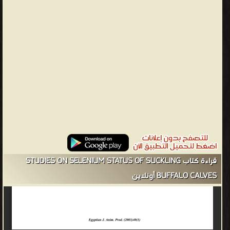
التبرعات بشكل مجهول، حيث يرغب بعض من المتبرعين بعدم الإشارة
إلى تبرعاتهم بأي شكل يرتبط بشخصهم. كما أن من يتعرض أو قد
يتعرض للتهديد من قبل طرف ما يميل إلى إخفاء هويته، مثل الشهود
في محاكمات الجرائم، أو الاتصال بشكل مجهول بالسلطات للإدلاء
بمعلومات تفيد مسار التحقيق في القضايا العالقة. كما أن المجرمين
بشكل عام يحاولون إبقاء أنفسهم مجهولي الهوية سواء من أجل منع
إشهار حقيقة ارتكابهم للجريمة أو لتجنب القبض عليهم.
من كتب طب بيطرى - مكتبة كتب الطب.
قراءة كتاب STUDIES ON SELENIUM STATUS OF SUCKLING
BUFFALO CALVES أونلاين