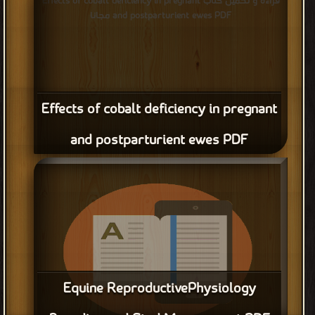
قراءة و تحميل كتاب Effects of cobalt deficiency in pregnant
and postparturient ewes PDF مجانا
Effects of cobalt deficiency in pregnant
and postparturient ewes PDF
Equine ReproductivePhysiology