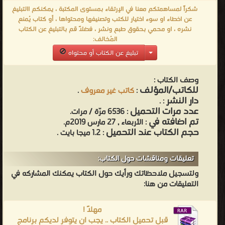
في محاكمات الجرائم، أو الاتصال بشكل مجهول بالسلطات للإدلاء
شكراً لمساهمتكم معنا في الإرتقاء بمستوى المكتبة ، يمكنكم االتبليغ
بمعلومات تفيد مسار التحقيق في القضايا العالقة. كما أن المجرمين
عن اخطاء او سوء اختيار للكتب وتصنيفها ومحتواها ، أو كتاب يُمنع
نشره ، او محمي بحقوق طبع ونشر ، فضلاً قم بالتبليغ عن الكتاب
بشكل عام يحاولون إبقاء أنفسهم مجهولي الهوية سواء من أجل منع
المُخالف:
إشهار حقيقة ارتكابهم للجريمة أو لتجنب القبض عليهم.
تبليغ عن الكتاب أو محتواه
من كتب طب بيطرى - مكتبة كتب الطب.
وصف الكتاب :
للكاتب/المؤلف
:
كاتب غير معروف
.
دار النشر
.
:
عدد مرات التحميل
: 6536 مرّة / مرات.
تم اضافته في
: الأربعاء , 27 مارس 2019م.
حجم الكتاب عند التحميل
: 1.2 ميجا بايت .
تعليقات ومناقشات حول الكتاب:
ولتسجيل ملاحظاتك ورأيك حول الكتاب يمكنك المشاركه في
التعليقات من هنا:
مهلاً !
قبل تحميل الكتاب .. يجب ان يتوفر لديكم برنامج