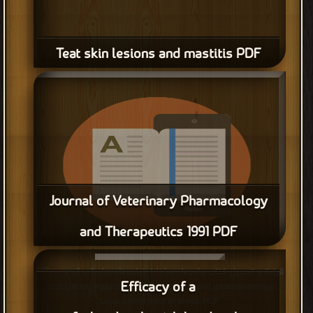
Teat skin lesions and mastitis PDF
Journal of Veterinary Pharmacology
and Therapeutics 1991 PDF
قراءة و تحميل كتاب Journal of Veterinary Pharmacology and
قراءة و تحميل كتاب Efficacy of a fenbendazoletriclabendazole
Therapeutics 1991 PDF مجانا
Efficacy of a
combination against Fasciola hepatica and gastrointestinal
nematodes in sheep PDF مجانا