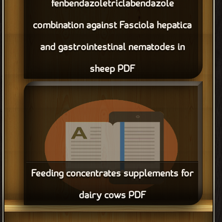
fenbendazoletriclabendazole
combination against Fasciola hepatica
and gastrointestinal nematodes in
sheep PDF
Feeding concentrates supplements for
dairy cows PDF
قراءة و تحميل كتاب Feeding concentrates supplements for