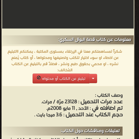
معلومات عن كتاب قصة البوال السكري:
شكراً لمساهمتكم معنا في الإرتقاء بمستوى المكتبة ، يمكنكم االتبليغ
عن اخطاء او سوء اختيار للكتب وتصنيفها ومحتواها ، أو كتاب يُمنع
نشره ، او محمي بحقوق طبع ونشر ، فضلاً قم بالتبليغ عن الكتاب
المُخالف:
تبليغ عن الكتاب أو محتواه
وصف الكتاب :
عدد مرات التحميل
: 23128 مرّة / مرات.
تم اضافته في
: الأحد , 11 مايو 2008م.
حجم الكتاب عند التحميل
: 3.6 ميجا بايت .
تعليقات ومناقشات حول الكتاب: