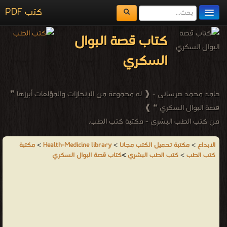
كتب PDF
مكتبة الكتب
كتاب قصة البوال
المكتبات
السكري
يُقرأ حالياً
الفهرس
حامد محمد هرساني - ❰ له مجموعة من الإنجازات والمؤلفات أبرزها ❞
قصة البوال السكري ❝ ❱
اضف كتاب
من كتب الطب البشري - مكتبة كتب الطب.
الابداع
>
مكتبة تحميل الكتب مجانا
>
Health-Medicine library
>
مكتبة
كتب الطب
>
كتب الطب البشري
>
كتاب قصة البوال السكري