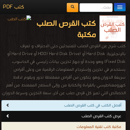
كتب PDF
مكتبة الكتب
كتب القرص الصلب
المكتبات
مكتبة
يُقرأ حالياً
كتب شرح عن القرص الصلب للمتبدئين حتى الاحتراف و تعرف
الفهرس
بالإنجليزية: Hard Disk أو (Hard Disk Drive (HDD أو Hard Drive أو
Fixed Disk) وهو وحدة أو جهاز تخزين بيانات رئيسي في الحاسوب،
اضف كتاب
يستخدم في تخزين وإسترجاع المعلومات الرقمية من وعلى أقراص
سريعة الدوران.وهو يتكون من أقراص ممغنطة تدور ويقوم لاقط
كهرومغناطيسي بالقراءة والكتابة من وإلى السطح الممغنط. من أهم
الخصائص التي تميز كل قرص صلب عن آخر، سعة التخزين وسرعة الدوران.
كتب القرص الصلب
أفضل الكتب في كتب القرص الصلب
.
عرض كتب القرص الصلب
مكتبة كتب تقنية المعلومات