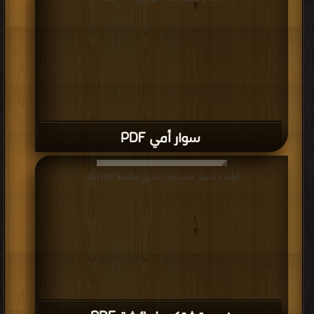
سوار أمي PDF
قراءة و تحميل كتاب ندى تشتكي لعائشة PDF مجانا
ندى تشتكي لعائشة PDF