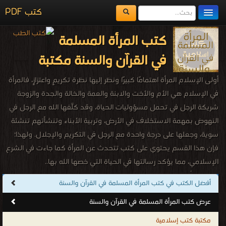
كتب PDF
كتب المرأة المسلمة
مكتبة الكتب
في القرآن والسنة مكتبة
المكتبات
أولى الإسلام المرأة اهتمامًا كبيرًا ونظر إليها نظرة تكريمٍ واعتزازٍ، فالمرأة
يُقرأ حالياً
في الإسلام هي الأم والأخت والابنة والعمة والخالة والجدة والزوجة
شريكة الرجل في تحمل مسؤوليات الحياة، وقد كلَّفها الله مع الرجل في
الفهرس
النهوض بمهمة الاستخلاف في الأرض، وتربية الأبناء وتنشأتهم تنشئة
اضف كتاب
سوية، وجعلها على درجة واحدة مع الرجل في التكريم والإجلال. ولهذا؛
فإن هذا القسم يحتوي على كتب تتحدث عن المرأة كما جاءت في الشرع
الإسلامي، مما يؤكد رسالتها في الحياة التي خصها الله بها..
كتب المرأة المسلمة في القرآن والسنة
أفضل الكتب في كتب المرأة المسلمة في القرآن والسنة
.
عرض كتب المرأة المسلمة في القرآن والسنة
مكتبة كتب إسلامية
المرأة المسلمة في القرآن والسنة