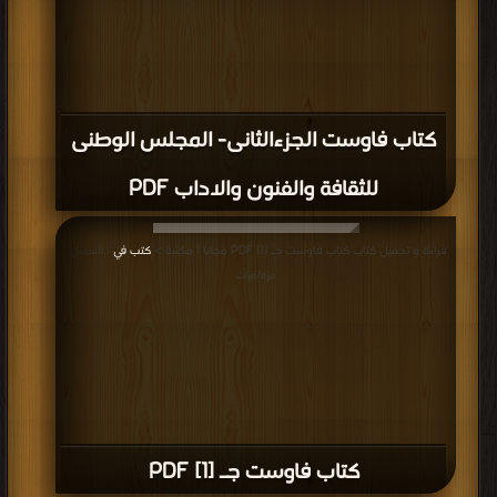
كتاب فاوست الجزءالثانى- المجلس الوطنى
للثقافة والفنون والاداب PDF
قراءة و تحميل كتاب كتاب فاوست جـ [1] PDF مجانا | مكتبة >
كتب في
| التحميل :
مرة/مرات
كتاب فاوست جـ [1] PDF