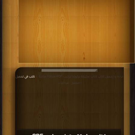
قراءة و تحميل كتاب كتاب عشيقة برتولد برشت PDF مجانا | مكتبة >
كتب في تحميل
| التحميل : مرة/مرات