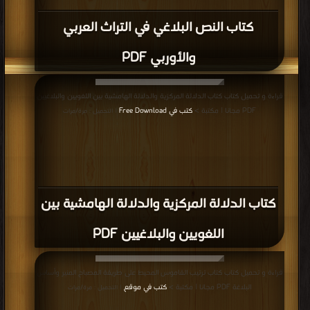
كتاب النص البلاغي في التراث العربي
والأوربي PDF
قراءة و تحميل كتاب كتاب الدلالة المركزية والدلالة الهامشية بين اللغويين والبلاغيين
PDF مجانا | مكتبة >
كتب في Free Download
| التحميل : مرة/مرات
كتاب الدلالة المركزية والدلالة الهامشية بين
اللغويين والبلاغيين PDF
قراءة و تحميل كتاب كتاب ترتيب القاموس المحيط على طريقة المصباح المنير وأساس
البلاغة PDF مجانا | مكتبة >
كتب في موقع
| التحميل : مرة/مرات