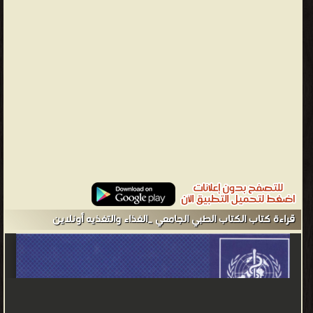
اكاديميا للنشر ❝ ❱
من الطب التكميلي - الطب البديل - مكتبة كتب الطب.
قراءة كتاب الكتاب الطبي الجامعي _الغذاء والتغذيه أونلاين