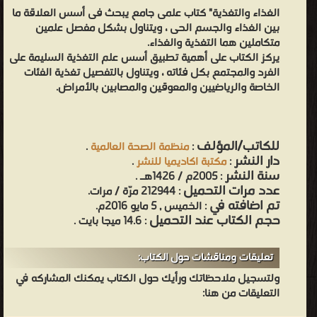
الغذاء والتغذية" كتاب علمى جامع يبحث فى أسس العلاقة ما
بين الغذاء والجسم الحى ، ويتناول بشكل مفصل علمين
متكاملين هما التغذية والغذاء.
يركز الكتاب على أهمية تطبيق أسس علم التغذية السليمة على
الفرد والمجتمع بكل فئاته ، ويتناول بالتفصيل تغذية الفئات
الخاصة والرياضيين والمعوقين والمصابين بالأمراض.
للكاتب/المؤلف
:
منظمة الصحة العالمية
.
دار النشر
:
مكتبة اكاديميا للنشر
.
سنة النشر
: 2005م / 1426هـ .
عدد مرات التحميل
: 212944 مرّة / مرات.
تم اضافته في
: الخميس , 5 مايو 2016م.
حجم الكتاب عند التحميل
: 14.6 ميجا بايت .
تعليقات ومناقشات حول الكتاب:
ولتسجيل ملاحظاتك ورأيك حول الكتاب يمكنك المشاركه في
التعليقات من هنا: