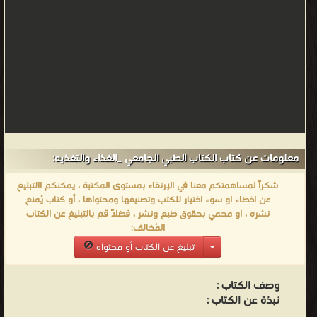
معلومات عن كتاب الكتاب الطبي الجامعي _الغذاء والتغذيه:
شكراً لمساهمتكم معنا في الإرتقاء بمستوى المكتبة ، يمكنكم االتبليغ
عن اخطاء او سوء اختيار للكتب وتصنيفها ومحتواها ، أو كتاب يُمنع
نشره ، او محمي بحقوق طبع ونشر ، فضلاً قم بالتبليغ عن الكتاب
المُخالف:
تبليغ عن الكتاب أو محتواه
وصف الكتاب :
نبذة عن الكتاب :