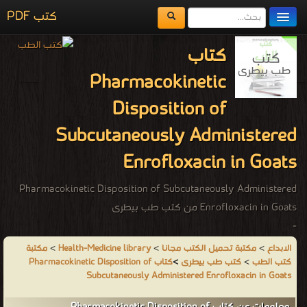
كتب PDF
مكتبة الكتب
كتاب
المكتبات
Pharmacokinetic
يُقرأ حالياً
Disposition of
الفهرس
Subcutaneously Administered
اضف كتاب
Enrofloxacin in Goats
Pharmacokinetic Disposition of Subcutaneously Administered
Enrofloxacin in Goats من كتب طب بيطرى
-
من كتب طب بيطرى - مكتبة كتب الطب.
مكتبة
>
Health-Medicine library
>
مكتبة تحميل الكتب مجانا
>
الابداع
كتاب Pharmacokinetic Disposition of
>
كتب طب بيطرى
>
كتب الطب
Subcutaneously Administered Enrofloxacin in Goats