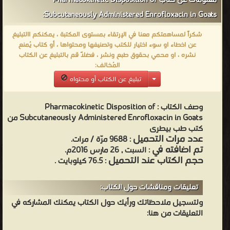
معلومات عن كتاب Pharmacokinetic Disposition of
Subcutaneously Administered Enrofloxacin in Goats:
شكراً لمساهمتكم معنا في الإرتقاء بمستوى المكتبة ، يمكنكم االتبليغ
عن اخطاء او سوء اختيار للكتب وتصنيفها ومحتواها ، أو كتاب يُمنع
نشره ، او محمي بحقوق طبع ونشر ، فضلاً قم بالتبليغ عن الكتاب
المُخالف:
تبليغ عن الكتاب أو محتواه
Pharmacokinetic Disposition of
وصف الكتاب :
Subcutaneously Administered Enrofloxacin in Goats من
كتب طب بيطرى
عدد مرات التحميل
: 9688 مرّة / مرات.
تم اضافته في
: السبت , 26 مارس 2016م.
حجم الكتاب عند التحميل
: 76.5 كيلوبايت .
تعليقات ومناقشات حول الكتاب:
ولتسجيل ملاحظاتك ورأيك حول الكتاب يمكنك المشاركه في
التعليقات من هنا: