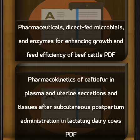
administration in cattle PDF مجانا
Pharmaceuticals, direct-fed microbials,
and enzymes for enhancing growth and
feed efficiency of beef cattle PDF
قراءة و تحميل كتاب Pharmaceuticals, direct-fed microbials,
and enzymes for enhancing growth and feed efficiency of beef
Pharmacokinetics of ceftiofur in
cattle PDF مجانا
plasma and uterine secretions and
tissues after subcutaneous postpartum
administration in lactating dairy cows
PDF