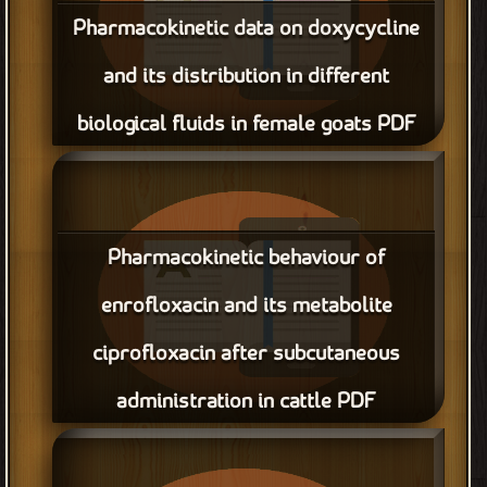
Pharmacokinetic data on doxycycline
and its distribution in different
biological fluids in female goats PDF
قراءة و تحميل كتاب Pharmacokinetic data on doxycycline and
its distribution in different biological fluids in female goats
PDF مجانا
Pharmacokinetic behaviour of
enrofloxacin and its metabolite
ciprofloxacin after subcutaneous
administration in cattle PDF
قراءة و تحميل كتاب Pharmacokinetic behaviour of enrofloxacin
and its metabolite ciprofloxacin after subcutaneous