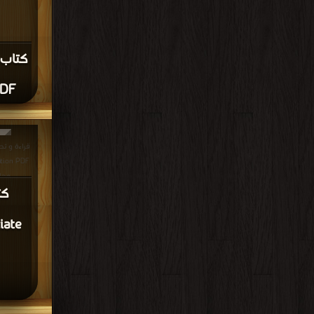
PDF
ation PDF
مج >
iate