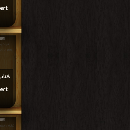
ert
ert
F