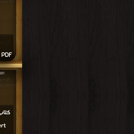
pert PDF مجانا | مكتبة >
t PDF
ert