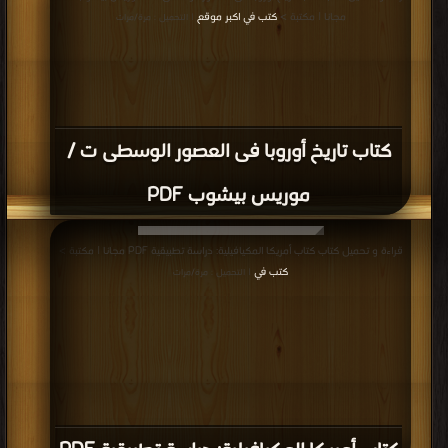
مجانا | مكتبة >
كتب في اكبر موقع
| التحميل : مرة/مرات
كتاب تاريخ أوروبا فى العصور الوسطى ت /
موريس بيشوب PDF
قراءة و تحميل كتاب كتاب أمريكا المكيافيلية: دراسة تطبيقية PDF مجانا | مكتبة >
كتب في
| التحميل : مرة/مرات