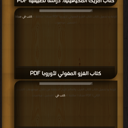
كتاب أمريكا المكيافيلية: دراسة تطبيقية PDF
قراءة و تحميل كتاب كتاب الغزو المغولي لأوروبا PDF مجانا | مكتبة >
كتب في مجانا
| التحميل : مرة/مرات
كتاب الغزو المغولي لأوروبا PDF
قراءة و تحميل كتاب كتاب الغرب والعالم تاريخ الحضارة من خلال موضوعات (القسم
الثاني) PDF مجانا | مكتبة >
كتب في
| التحميل : مرة/مرات