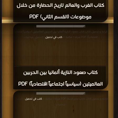
كتاب الغرب والعالم تاريخ الحضارة من خلال
موضوعات (القسم الثاني) PDF
قراءة و تحميل كتاب كتاب صعود النازية ألمانيا بين الحربين العالميتين (سياسياً اجتماعياً
اقتصادياً) PDF مجانا | مكتبة >
كتب في تحميل
| التحميل : مرة/مرات
كتاب صعود النازية ألمانيا بين الحربين
العالميتين (سياسياً اجتماعياً اقتصادياً) PDF
قراءة و تحميل كتاب كتاب عصر الإنكا PDF مجانا | مكتبة >
كتب في تحميل
| التحميل :
مرة/مرات