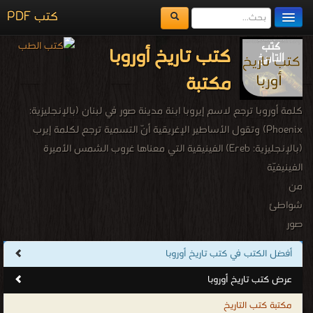
كتب PDF
مكتبة الكتب
كتب تاريخ أوروبا
المكتبات
مكتبة
يُقرأ حالياً
كلمة أوروبا ترجع لاسم إيروبا ابنة مدينة صور في لبنان (بالإنجليزية:
الفهرس
Phoenix)‏ وتقول الأساطير الإغريقية أنّ التسمية ترجع لكلمة إيرب
(بالإنجليزية: Ereb)‏ الفينيقية التي معناها غروب الشمس الأميرة
اضف كتاب
الفينيفيّة
من
شواطئ
صور
في
أفضل الكتب في كتب تاريخ أوروبا
جنوب
عرض كتب تاريخ أوروبا
لبنان
التي
مكتبة كتب التاريخ