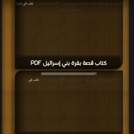
قراءة و تحميل كتاب كتاب نزول القرآن علي سبعة احرف PDF مجانا | مكتبة >
كتب
في مجانا
| التحميل : مرة/مرات