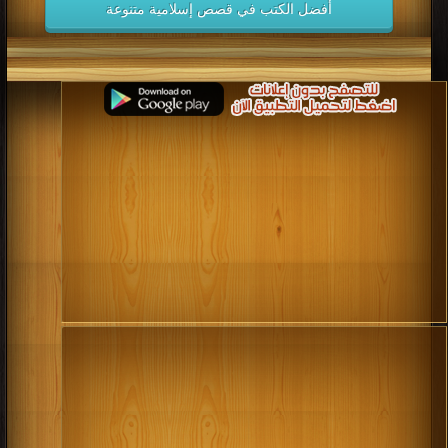
في تحميل
| التحميل : مرة/مرات
كتاب ولسوف يعطيك ربك فترضى PDF
قراءة و تحميل كتاب كتاب الاجيال الثلاثه PDF مجانا | مكتبة >
كتب في
| التحميل :
مرة/مرات
كتاب الاجيال الثلاثه PDF