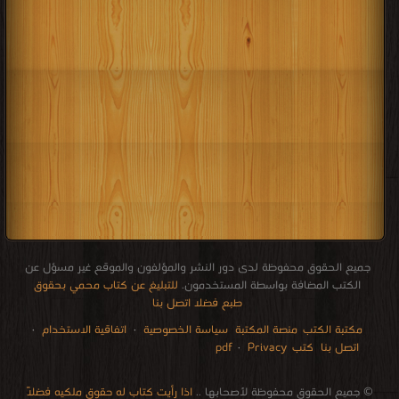
جميع الحقوق محفوظة لدى دور النشر والمؤلفون والموقع غير مسؤل عن
الكتب المضافة بواسطة المستخدمون.
للتبليغ عن كتاب محمي بحقوق
طبع فضلا اتصل بنا
مكتبة الكتب
منصة المكتبة
سياسة الخصوصية
·
اتفاقية الاستخدام
·
اتصل بنا
كتب pdf
Privacy
·
الإتصالات
edu i books
stock market
pdf file convertor
breast cancer books
Literature books online
for faster download bai du
free how to speak languages
restaurant food control delivery
Romania Norway Denmark Ethiopia Sweden
courses in dubai universities colleges abu dhabi
audio books downloads Target amazon Google books
© جميع الحقوق محفوظة لأصحابها ..
اذا رأيت كتاب له حقوق ملكيه فضلاً