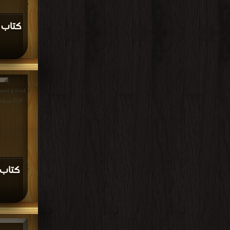
مكت
كتاب 
قراءة و تحم
PDF مجانا | مكتبة >