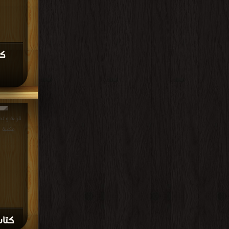
مكتبة >
كتاب
قراءة و تح
التردد PDF مجانا | مكتبة >