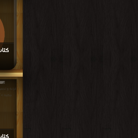
كتا
مجانا | مكتب
كتاب