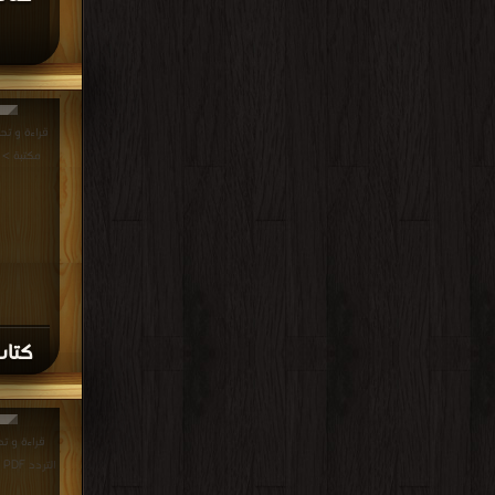
قراءة و تح
خلايا شمسية PDF مجانا 
كت
تصميم
مناقش