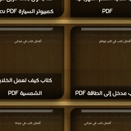
ميل كتاب كتاب ملاحظات هامة عند تصميم لوح
| مكتبة >
أفضل كتب في حمل
النوع Redsail PDF مجانا | مكتبة >
أفضل كتب في
مجانا
| التحميل : مرة/مرات
التحميل : مرة/مرات
اب ملاحظات هامة عند
كتاب كاتر بولتر lotter
 لوح خلايا شمسية PDF
من النوع Redsail PDF
المزيد
ات واقتراحات حول صفحة أفضل كتب الإلكترونيات والطاقة