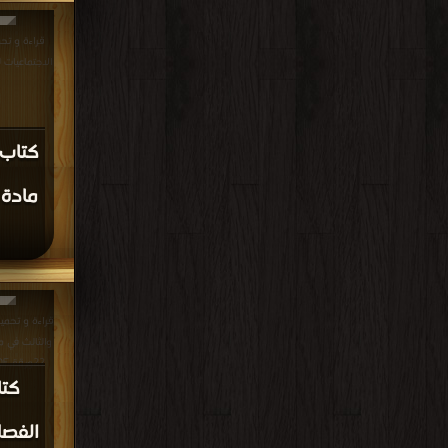
قراءة و تح
الاجتماعيات للصف ا
كتاب 
مادة 
قراءة و تحمي
والثالث في م
22ورقة PDF مجانا | مكتبة >
كتا
الفصل