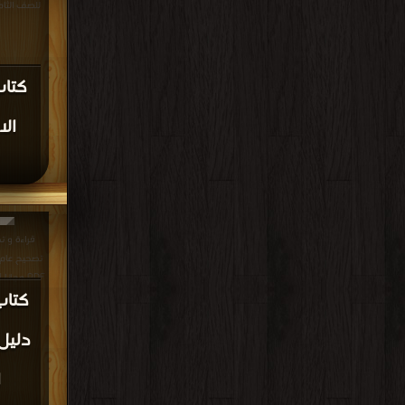
للصف الثامن للفصل
كتاب
ال
قراءة و ت
PDF مجانا | مكتبة >
كتاب