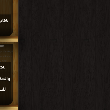
كتاب
قراءة و تحمي
PDF مجانا | مكتبة >
كتا
والحك
للص