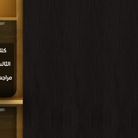
قراءة و ت
مجانا |
كتا
مراجع
قراءة و تح
الثامن PDF مجانا | مكتبة >