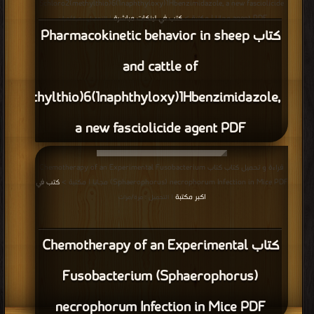
5chloro2(methylthio)6(1naphthyloxy)1Hbenzimidazole, a new fasciolicide
agent PDF مجانا | مكتبة >
كتب في لينكات مباشرة
| التحميل : مرة/مرات
كتاب Pharmacokinetic behavior in sheep
and cattle of
o2(methylthio)6(1naphthyloxy)1Hbenzimidazole,
a new fasciolicide agent PDF
قراءة و تحميل كتاب كتاب Chemotherapy of an Experimental Fusobacterium
(Sphaerophorus) necrophorum Infection in Mice PDF مجانا | مكتبة >
كتب في
اكبر مكتبة
| التحميل : مرة/مرات
كتاب Chemotherapy of an Experimental
Fusobacterium (Sphaerophorus)
necrophorum Infection in Mice PDF