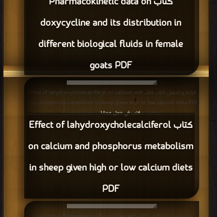
كتاب Pharmacokinetic data on
doxycycline and its distribution in
different biological fluids in female
goats PDF
قراءة و تحميل كتاب كتاب Effect of lahydroxycholecalciferol on calcium and
phosphorus metabolism in sheep given high or low calcium diets PDF مجانا
| مكتبة >
كتب في حمل مجانا
| التحميل : مرة/مرات
كتاب Effect of lahydroxycholecalciferol
on calcium and phosphorus metabolism
in sheep given high or low calcium diets
PDF
قراءة و تحميل كتاب كتاب Phosphorus Homeostasis in Dairy Cows with