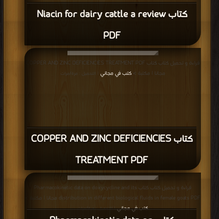
كتاب Niacin for dairy cattle a review
PDF
قراءة و تحميل كتاب كتاب COPPER AND ZINC DEFICIENCIES TREATMENT PDF
مجانا | مكتبة >
كتب في مجاني
| التحميل : مرة/مرات
كتاب COPPER AND ZINC DEFICIENCIES
TREATMENT PDF
قراءة و تحميل كتاب كتاب Pharmacokinetic data on doxycycline and its
distribution in different biological fluids in female goats PDF مجانا | مكتبة >
كتب في مجاني
| التحميل : مرة/مرات