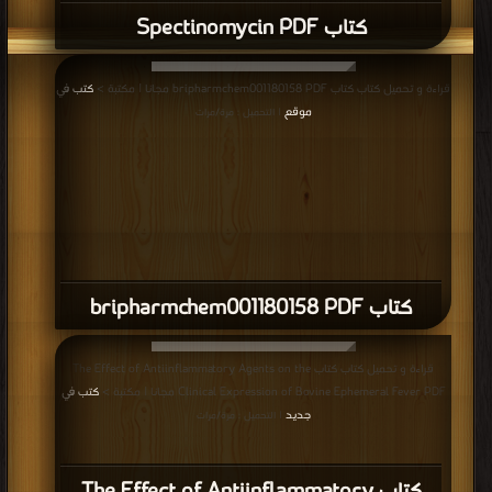
كتاب Spectinomycin PDF
قراءة و تحميل كتاب كتاب bripharmchem001180158 PDF مجانا | مكتبة >
كتب في
موقع
| التحميل : مرة/مرات
كتاب bripharmchem001180158 PDF
قراءة و تحميل كتاب كتاب The Effect of Antiinflammatory Agents on the
Clinical Expression of Bovine Ephemeral Fever PDF مجانا | مكتبة >
كتب في
جديد
| التحميل : مرة/مرات