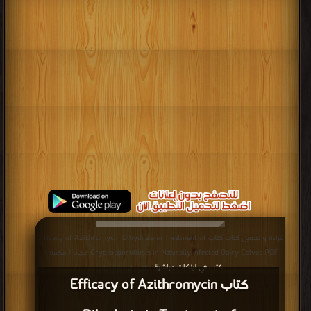
قراءة و تحميل كتاب كتاب Efficacy of Azithromycin Dihydrate in Treatment of
Cryptosporidiosis in Naturally Infected Dairy Calves PDF مجانا | مكتبة >
كتب في لينكات مباشرة
| التحميل : مرة/مرات
كتاب Efficacy of Azithromycin