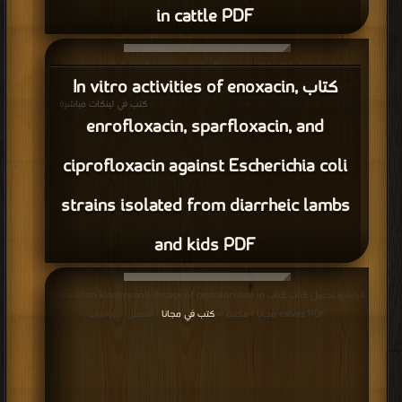
in cattle PDF
قراءة و تحميل كتاب كتاب In vitro activities of enoxacin, enrofloxacin,
كتاب In vitro activities of enoxacin,
sparfloxacin, and ciprofloxacin against Escherichia coli strains isolated
from diarrheic lambs and kids PDF مجانا | مكتبة >
كتب في لينكات مباشرة
|
enrofloxacin, sparfloxacin, and
التحميل : مرة/مرات
ciprofloxacin against Escherichia coli
strains isolated from diarrheic lambs
and kids PDF
قراءة و تحميل كتاب كتاب Disposition kinetics and dosage of cephaloridine in
calves PDF مجانا | مكتبة >
كتب في مجانا
| التحميل : مرة/مرات