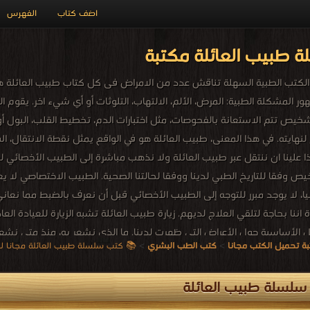
اضف كتاب
الفهرس
 طبيب العائلة مكتبة
كتب الطبية السهلة تناقش عدد من الامراض فى كل كتاب طبيب العائلة هو 
ور المشكلة الطبية: المرض، الألم، الالتهاب، التلوثات أو أي شيء اخر. يقوم
لتشخيص تتم الاستعانة بالفحوصات، مثل اختبارات الدم، تخطيط القلب، البول 
نهايته. في هذا المعنى، طبيب العائلة هو في الواقع يمثل نقطة الانتقال، ا
ذا علينا ان ننتقل عبر طبيب العائلة ولا نذهب مباشرة إلى الطبيب الأخصائي لع
يص وفقا للتاريخ الطبي لدينا ووفقا لحالتنا الصحية. الطبيب الاختصاصي لا
ا، لا يوجد مبرر للتوجه إلى الطبيب الأخصائي قبل أن نعرف بالضبط مما نعاني 
 اننا بحاجة لتلقي العلاج لديهم. زيارة طبيب العائلة تشبه الزيارة للعياد
يل الأساسية حول الأعراض التي ظهرت لدينا. ما الذي نشعر به، منذ متى نش
ة تحميل الكتب مجانا
>
كتب الطب البشري
>
📚 كتب سلسلة طبيب العائلة مجانا للتحميل و ا
لمعلومات لمساعدتنا في تشخيص المشكلة. خاصة إذا كان لدينا تفاصيل شا
ط الضوء على أهمية طب العائلة بشكل عام وأطباء العائلة بشكل خاص.
لسلة طبيب العائلة