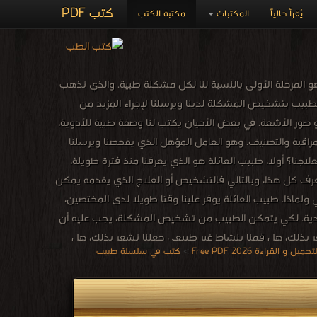
كتب PDF
يُقرأ حالياً
المكتبات
مكتبة الكتب
المرحلة الأولى بالنسبة لنا لكل مشكلة طبية. والذي نذهب
 الطبيب بتشخيص المشكلة لدينا ويرسلنا لإجراء المزيد من
أو صور الأشعة. في بعض الأحيان يكتب لنا وصفة طبية للأدوية،
لمراقبة والتصنيف. وهو العامل المؤهل الذي يفحصنا ويرسلنا
لاجنا؟ أولا، طبيب العائلة هو الذي يعرفنا منذ فترة طويلة،
 يعرف كل هذا، وبالتالي فالتشخيص أو العلاج الذي يقدمه يمكن
ولماذا. طبيب العائلة يوفر علينا وقتا طويلا لدى المختصين،
ة العادية. لكي يتمكن الطبيب من تشخيص المشكلة، يجب عليه أن
عر بذلك، هل قمنا بنشاط غير طبيعي جعلنا نشعر بذلك، هل
لقراءة 2026 Free PDF
>
كتب في سلسلة طبيب
ذة وفريدة. مع المعلومات التي قدمناها للطبيب سيكون من