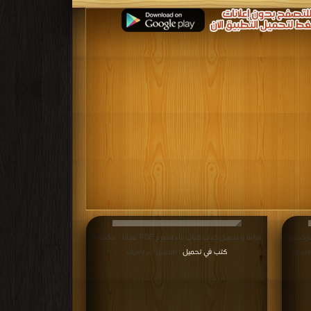
باركنسون
قراءة و تحميل كتاب كتاب داء الصرع PDF مجانا | مكتبة >
كتب في تحميل
ة/مرات
| التحميل : مرة/مرات