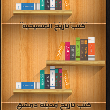
»»
»
6
5
4
3
2
1
«
««