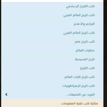
كتب تاريخ المسيحية
قراءة و تحميل كتب في كتب علماء ومخترعون مجانا
[ 18 كتاب/كتب ]